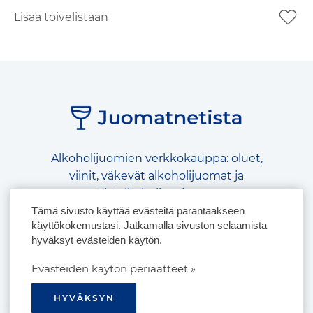
Lisää toivelistaan
Alkoholijuomien verkkokauppa: oluet,
viinit, väkevät alkoholijuomat ja
vähäalkoholiset juomat
Tämä sivusto käyttää evästeitä parantaakseen
käyttökokemustasi. Jatkamalla sivuston selaamista
Me sosiaalisessa mediassa:
hyväksyt evästeiden käytön.
Evästeiden käytön periaatteet »
HYVÄKSYN