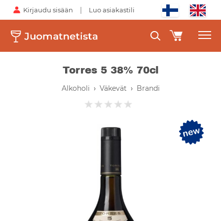
|
Kirjaudu sisään
Luo asiakastili
Torres 5 38% 70cl
Alkoholi
›
Väkevät
›
Brandi